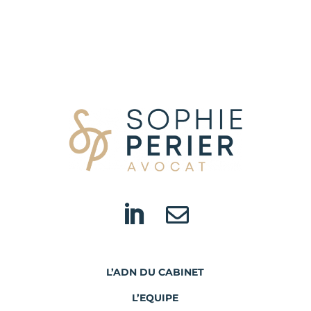


L’ADN DU CABINET
L’EQUIPE