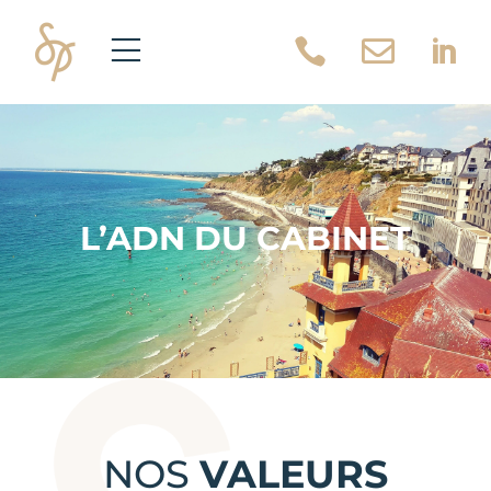



L’ADN DU CABINET
NOS
VALEURS