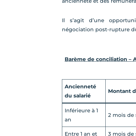
ancienneté et des rémunéra
Il s’agit d’une opportu
négociation post-rupture du 
Barème de conciliation – A
Ancienneté
Montant d
du salarié
Inférieure à 1
2 mois de 
an
Entre 1 an et
3 mois de 