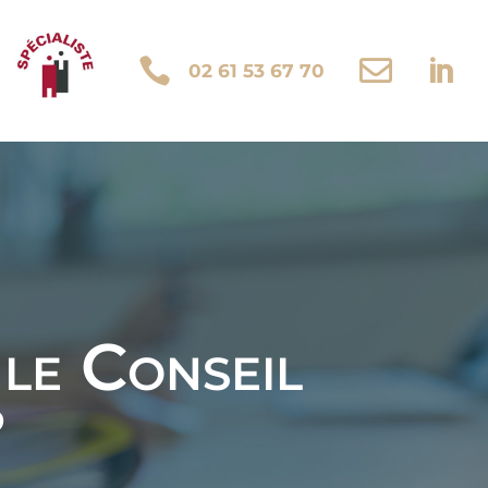



02 61 53 67 70
le Conseil
?