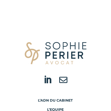


L’ADN DU CABINET
L’EQUIPE