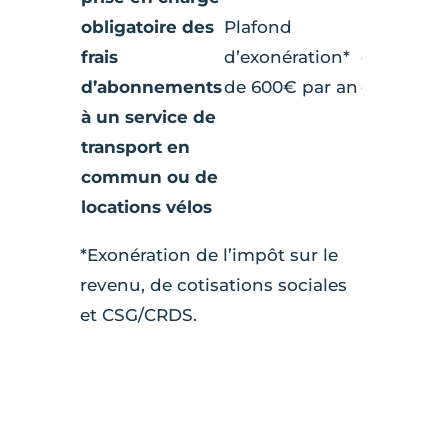
obligatoire des
Plafond
Plafond
frais
d’exonération*
d’exonéra
d’abonnements
de 600€ par an
de 800€ p
à un service de
transport en
commun ou de
locations vélos
*Exonération de l’impôt sur le
revenu, de cotisations sociales
et CSG/CRDS.