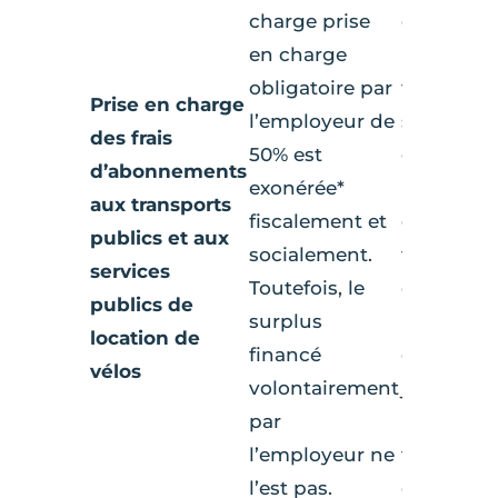
charge prise
exonérée*
en charge
prise en 
obligatoire par
facultative
Prise en charge
l’employeur de
surplus) e
des frais
50% est
exonérée*
d’abonnements
exonérée*
la limite 
aux transports
fiscalement et
du prix d
publics et aux
socialement.
titres
services
Toutefois, le
d’abonne
publics de
surplus
Soit une
location de
financé
exonérati
vélos
volontairement
jusqu’à 7
par
montant 
l’employeur ne
titres
l’est pas.
d’abonne