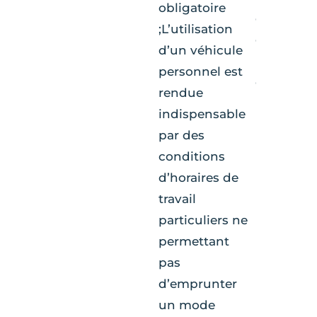
obligatoire
d’exonéra
;L’utilisation
de 400 € 
d’un véhicule
pour les f
personnel est
carburant
rendue
indispensable
par des
conditions
d’horaires de
travail
particuliers ne
permettant
pas
d’emprunter
un mode