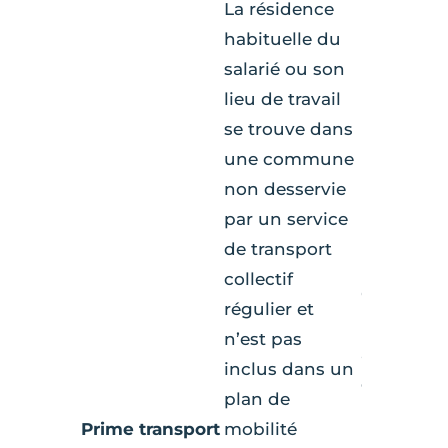
La résidence
habituelle du
salarié ou son
lieu de travail
se trouve dans
une commune
non desservie
par un service
de transport
collectif
Ouverte à
régulier et
les salari
n’est pas
aucune
inclus dans un
condition
plan de
remplir.
Prime transport
mobilité
Plafond