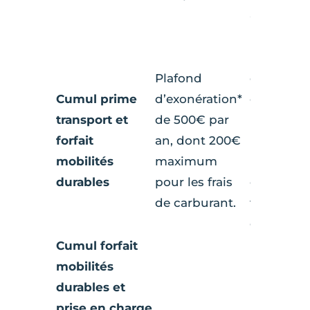
aux trans
publics *.
Plafond
Plafond
d’exonéra
Cumul prime
d’exonération*
de 700€ p
transport et
de 500€ par
(900€ en 
forfait
an, dont 200€
mer) don
mobilités
maximum
par an (6
durables
pour les frais
outre-mer
de carburant.
titre des f
carburant
Cumul forfait
mobilités
durables et
prise en charge