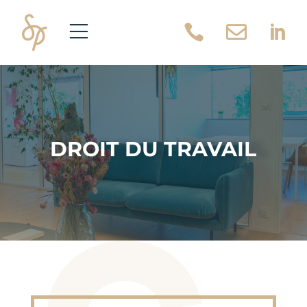



DROIT DU TRAVAIL